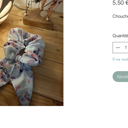
5,50 
Chouch
Quantit
Il ne res
Ajout