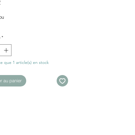
Prix
€
ou
é
*
te que 1 article(s) en stock
er au panier