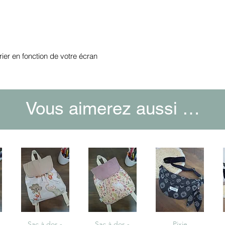
rier en fonction de votre écran
Vous aimerez aussi …
e
Aperçu rapide
Sac à dos -
Aperçu rapide
Sac à dos -
Aperçu rapide
Pixie