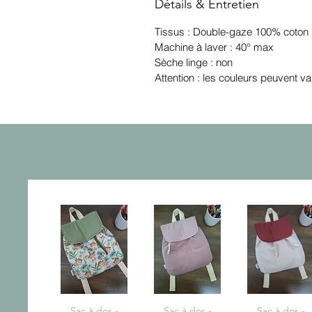
Détails & Entretien
Tissus : Double-gaze 100% coton
Machine à laver : 40° max
Sèche linge : non
Attention : les couleurs peuvent va
Aperçu rapide
Sac à dos -
Aperçu rapide
Sac à dos -
Aperçu rapid
Sac à dos -