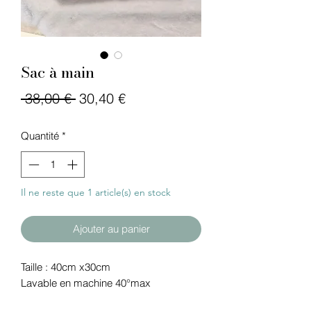
Sac à main
Prix
Prix
 38,00 € 
30,40 €
original
promotionnel
Quantité
*
Il ne reste que 1 article(s) en stock
Ajouter au panier
Taille : 40cm x30cm
Lavable en machine 40°max