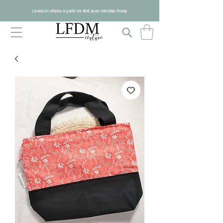
Livraison offerte à partir de 80€ avec Mondial Relay