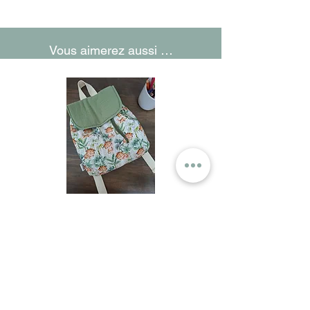
Vous aimerez aussi …
Sac à dos - Maternelle
Nous contacter
lafabriquedemeg@gmail.com
06 60 34 92 86