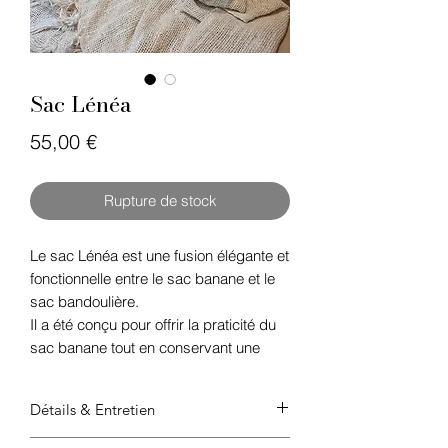
Sac Lénéa
Prix
55,00 €
Rupture de stock
Le sac Lénéa est une fusion élégante et
fonctionnelle entre le sac banane et le
sac bandoulière.
Il a été conçu pour offrir la praticité du
sac banane tout en conservant une
silhouette plus sophistiquée et
adaptable, parfaite pour celles qui n'ont
Détails & Entretien
pas encore adopté le style du sac
banane.
Tissus : 100% coton