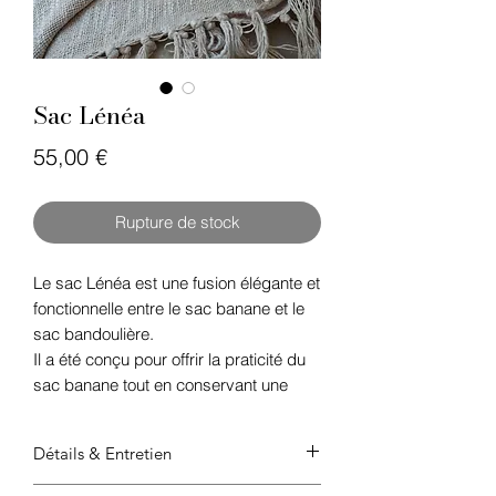
Sac Lénéa
Prix
55,00 €
Rupture de stock
Le sac Lénéa est une fusion élégante et
fonctionnelle entre le sac banane et le
sac bandoulière.
Il a été conçu pour offrir la praticité du
sac banane tout en conservant une
silhouette plus sophistiquée et
adaptable, parfaite pour celles qui n'ont
Détails & Entretien
pas encore adopté le style du sac
banane.
Tissus : 100% coton