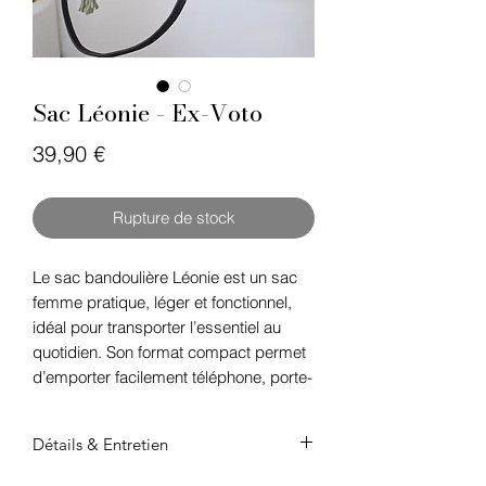
Sac Léonie - Ex-Voto
Prix
39,90 €
Rupture de stock
Le sac bandoulière Léonie est un sac
femme pratique, léger et fonctionnel,
idéal pour transporter l’essentiel au
quotidien. Son format compact permet
d’emporter facilement téléphone, porte-
monnaie, clés et petits indispensables
tout en gardant les mains libres.
Détails & Entretien
Pensé pour accompagner vos journées
actives, ce sac bandoulière allie
Tissus : 100% coton